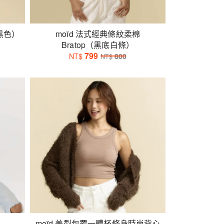
（黑色）
moïd 法式經典條紋柔棉
Bratop（黑底白條）
799
NT$
800
NT$
moïd 美型包覆一體杯修身時尚背心