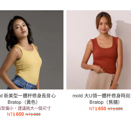
oïd 新美型一體杯修身長背心
moïd 大U領一體杯修身時
Bratop（黃色）
Bratop（焦糖）
版型偏小，建議挑大一個尺寸
650
NT$
699
NT$
650
NT$
699
NT$