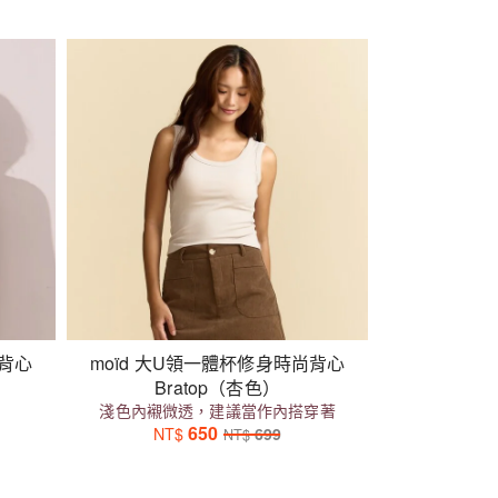
尚背心
moïd 大U領一體杯修身時尚背心
Bratop（杏色）
淺色內襯微透，建議當作內搭穿著
650
NT$
699
NT$