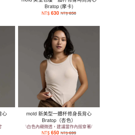
Bratop (摩卡)
630
NT$
650
NT$
背心
moïd 新美型一體杯修身長背心
Bratop（杏色）
寸
\白色內襯微透，建議當作內搭穿著/
650
NT$
699
NT$