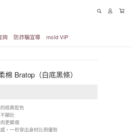
查詢
防詐騙宣導
moïd VIP
柔棉 Bratop（白底黑條）
行的經典配色
條不顯壯
貼肉更顯瘦
線感，一秒穿出身材比例優勢