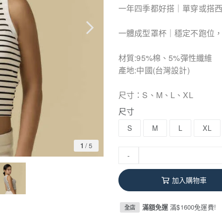
一年四季都好搭｜單穿或搭
一體成型罩杯｜穩定不跑位
材質:95%棉、5%彈性纖維
產地:中國(台灣設計)
尺寸：S、M、L、XL
尺寸
S
M
L
XL
1
/
5
-
加入購物車
滿額免運
滿$1600免運費!
全店