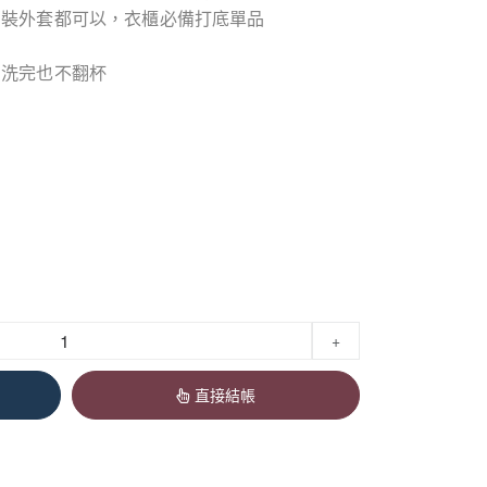
西裝外套都可以，衣櫃必備打底單品
，洗完也不翻杯
+
直接結帳