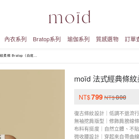
內衣系列
Bratop系列
瑜伽系列
質感選物
訂單
柔棉 Bratop（白底黑條）
moïd 法式經典條紋
799
NT$
800
NT$
復古條紋設計｜低調不退流
無袖挖肩版型｜修飾肩膀線
布料有挺度｜自然立體、不
微收腰設計｜穿起來自帶曲