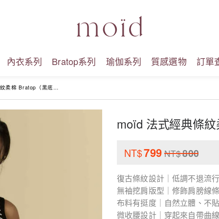
內衣系列
Bratop系列
瑜伽系列
質感選物
訂單
柔棉 Bratop（黑底白條）
moïd 法式經典條紋
799
NT$
800
NT$
復古條紋設計｜低調不退流
無袖挖肩版型｜修飾肩膀線
布料有挺度｜自然立體、不
微收腰設計｜穿起來自帶曲