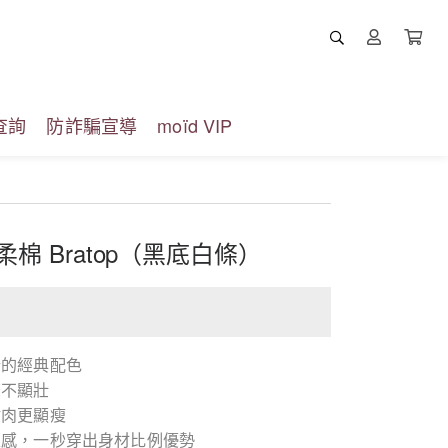
查詢
防詐騙宣導
moïd VIP
柔棉 Bratop（黑底白條）
行的經典配色
條不顯壯
貼肉更顯瘦
線感，一秒穿出身材比例優勢