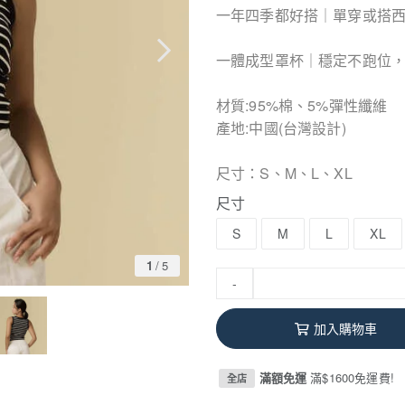
一年四季都好搭｜單穿或搭
一體成型罩杯｜穩定不跑位
材質:95%棉、5%彈性纖維
產地:中國(台灣設計)
尺寸：S、M、L、XL
尺寸
S
M
L
XL
1
/
5
-
加入購物車
滿額免運
滿$1600免運費!
全店