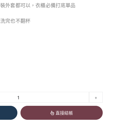
西裝外套都可以，衣櫃必備打底單品
，洗完也不翻杯
+
直接結帳