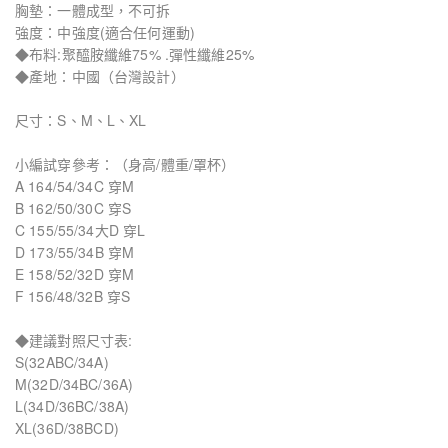
胸墊：一體成型，不可拆
強度：中強度(適合任何運動)
◆布料:聚醯胺纖維75% .彈性纖維25%
◆產地：中國（台灣設計）
尺寸：S、M、L、XL
小編試穿參考：（身高/體重/罩杯）
A 164/54/34C 穿M
B 162/50/30C 穿S
C 155/55/34大D 穿L
D 173/55/34B 穿M
E 158/52/32D 穿M
F 156/48/32B 穿S
◆建議對照尺寸表:
S(32ABC/34A)
M(32D/34BC/36A)
L(34D/36BC/38A)
XL(36D/38BCD)