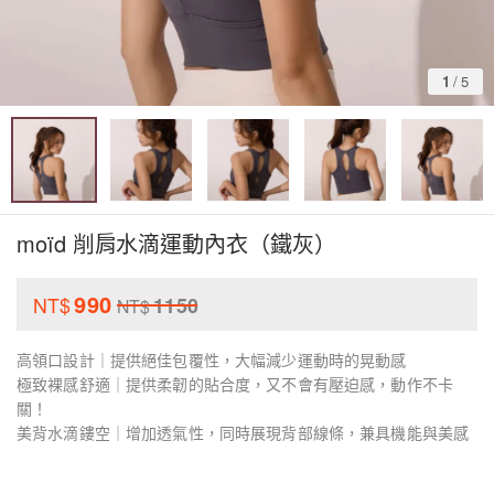
1
/
5
moïd 削肩水滴運動內衣（鐵灰）
990
NT$
1150
NT$
高領口設計｜提供絕佳包覆性，大幅減少運動時的晃動感
極致裸感舒適｜提供柔韌的貼合度，又不會有壓迫感，動作不卡
關！
美背水滴鏤空｜增加透氣性，同時展現背部線條，兼具機能與美感