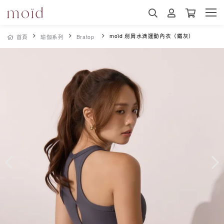
moïd 削肩水滴運動內衣（鐵灰）
首頁
瑜伽系列
Bratop