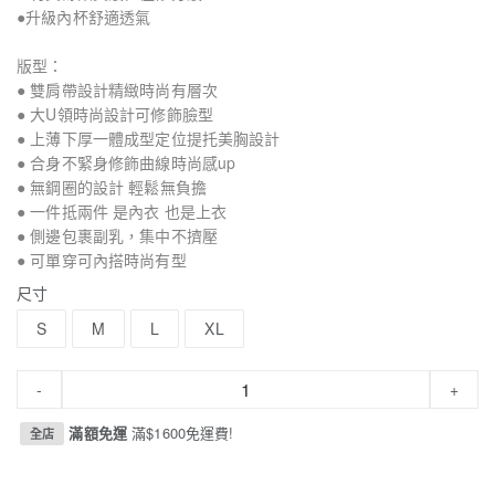
●升級內杯舒適透氣
版型：
● 雙肩帶設計精緻時尚有層次
● 大U領時尚設計可修飾臉型
● 上薄下厚一體成型定位提托美胸設計
● 合身不緊身修飾曲線時尚感up
● 無鋼圈的設計 輕鬆無負擔
● 一件抵兩件 是內衣 也是上衣
● 側邊包裹副乳，集中不擠壓
● 可單穿可內搭時尚有型
尺寸
S
M
L
XL
-
+
滿額免運
滿$1600免運費!
全店