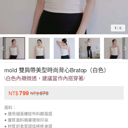
1
/
6
moïd 雙肩帶美型時尚背心Bratop（白色）
\白色內襯微透，建議當作內搭穿著/
799
NT$
870
NT$
面料：
● 運用細直螺紋布料顯瘦感
● 優質面料親膚環保印染
● 材質舒柔質感佳極修身感