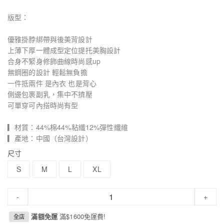
版型：
優雅掛脖綁帶與後美背設計
上薄下厚一體成型定位提托美胸設計
合身不緊身修飾曲線時尚感up
無鋼圈的設計 輕鬆無負擔
一件抵兩件 是內衣 也是背心
側邊包裹副乳，集中不擠壓
可單穿可內搭時尚有型
▎材質：44%棉44%粘纖12%彈性纖維
▎產地：中國（台灣設計）
尺寸
S
M
L
XL
-
+
滿額免運
滿$1600免運費!
全店