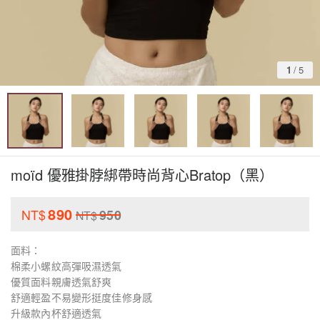
1
/
5
moïd 優雅掛脖綁帶時尚背心Bratop（黑）
890
NT$
950
NT$
面料：
棉柔小螺紋高彈吸濕透氣
優質面料親膚透氣舒爽
舒適輕盈不易變形挺度佳修身感
升級款內杯舒適透氣