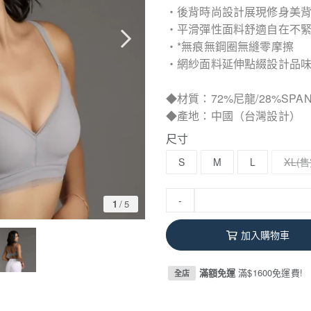
・後背時尚設計展現修身美
・平滑彈性面料舒適自在不
・*無痕無鋼圈無縫零摩擦
・網紗面料延伸點綴設計品
◆材質：72%尼龍/28%SP
◆產地：中國（台灣設計）
尺寸
S
M
L
XL
-
1
/
5
加入購物車
滿額免運
滿$1600免運費!
全店