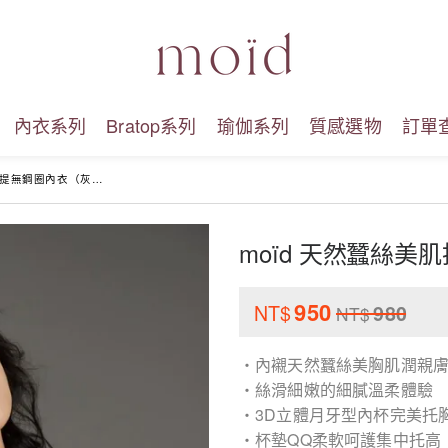
內衣系列
Bratop系列
瑜伽系列
質感選物
訂單
提無鋼圈內衣（灰色）
moïd 天然蠶絲
950
NT$
980
NT$
・內襯天然蠶絲美胸肌潤親
・絲滑細嫩的細膩溫柔體驗
・3D立體月牙型內杯完美托
・杯墊QQ柔軟呵護集中托高