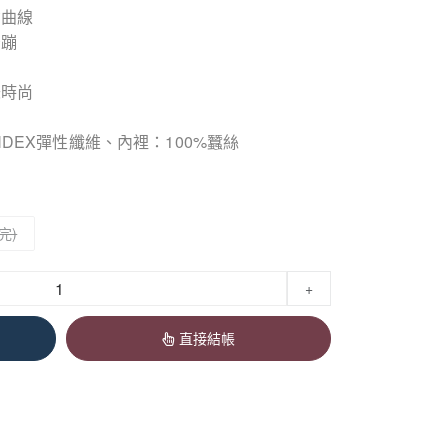
背曲線
緊蹦
味時尚
ANDEX彈性纖維、內裡：100%蠶絲
+
直接結帳