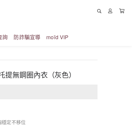
查詢
防詐騙宣導
moïd VIP
美肌托提無鋼圈內衣（灰色）
膚
胸穩定不移位