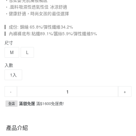
・雪柔嬰兒肌膚般觸感
・.面料吸濕性透氣性佳 冰涼舒適
・健康舒適，時尚女孩的最佳選擇
▎成份: 錦綸 65.8%/彈性纖維34.2%
▎內褲褲底布:粘纖89.1%/蠶絲5.9%/彈性纖維5%
尺寸
M
L
入數
1入
-
+
滿額免運
滿$1600免運費!
全店
產品介紹