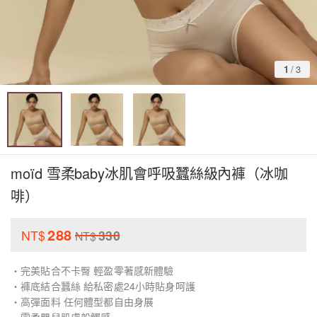
1
/
3
moïd 雪柔baby冰肌會呼吸蠶絲級內褲（冰咖
啡）
288
NT$
330
NT$
・完美貼合不卡臀 輕盈零著感新體驗
・褲底結合蠶絲 給私密處24小時貼身呵護
・高彈面料 任何體型都自由身展