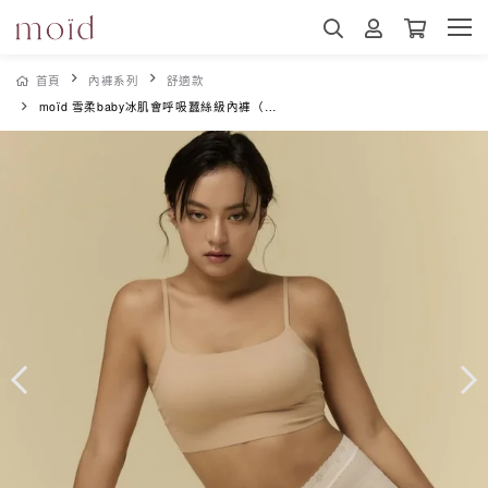
首頁
內褲系列
舒適款
moïd 雪柔baby冰肌會呼吸蠶絲級內褲（冰咖啡）