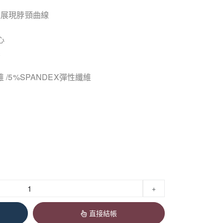
雅展現脖頸曲線
心
壓
維 /5%SPANDEX彈性纖維
+
直接結帳