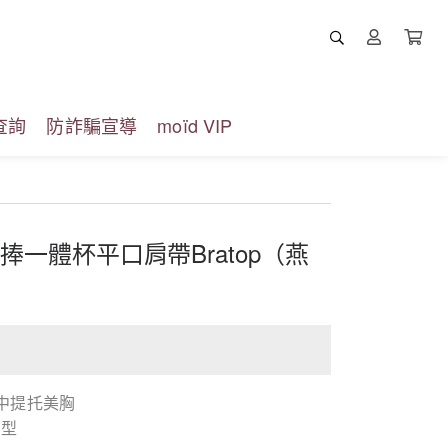
查詢
防詐騙宣導
moïd VIP
手捧一體杯平口肩帶Bratop（燕
集中提托美胸
有型