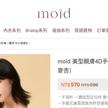
內衣系列
Bratop系列
瑜伽系列
質感選物
訂單
一體杯平口肩帶Bratop（燕麥杏）
moïd 美型親膚4D
麥杏）
570
NT$
590
NT$
・不滑杯-ㄧ體成型定位杯 
・手握式蜂窩透氣內杯舒適