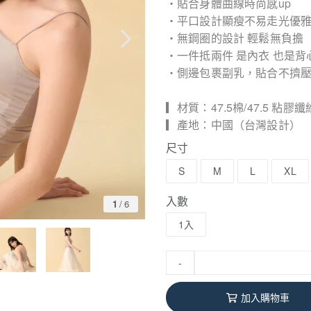
・貼合身體曲線時尚感up
・平口設計顯瘦不易走光優
・無鋼圈的設計 輕鬆無負擔
・一件抵兩件 是內衣 也是背
・側邊包裹副乳，貼合不擠
▎材質：47.5棉/47.5 粘膠纖
▎產地：中國（台灣設計）
尺寸
S
M
L
XL
入數
1
/
6
1入
-
加入購物車