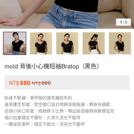
1
/
5
moïd 背後小心機短袖Bratop（黑色）
880
NT$
990
NT$
貼身不緊繃｜會呼吸的彈性羅紋布料
後背鏤空剪裁｜挖空開口設計修飾背部曲線，轉身有細節
前領小缺口剪裁｜修飾脖子比例，帶出臉部線條與鎖骨弧形
袖口包邊穩定不變形｜久穿久洗也不鬆垮
一體成型罩杯｜穩定不跑位，洗完也不翻杯