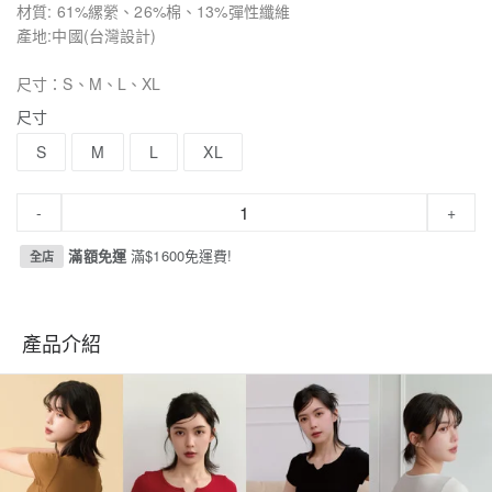
材質: 61%縲縈、26%棉、13%彈性纖維
產地:中國(台灣設計)
尺寸：S、M、L、XL
尺寸
S
M
L
XL
-
+
滿額免運
滿$1600免運費!
全店
產品介紹