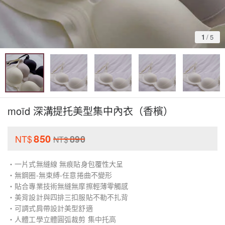
1
/
5
moïd 深溝提托美型集中內衣（香檳）
850
NT$
890
NT$
・一片式無縫線 無痕貼身包覆性大呈
・無鋼圈-無束縛-任意捲曲不變形
・貼合專業技術無縫無摩擦輕薄零觸感
・美背設計與四排三扣服貼不勒不扎背
・可調式肩帶設計美型舒適
・人體工學立體圓弧裁剪 集中托高